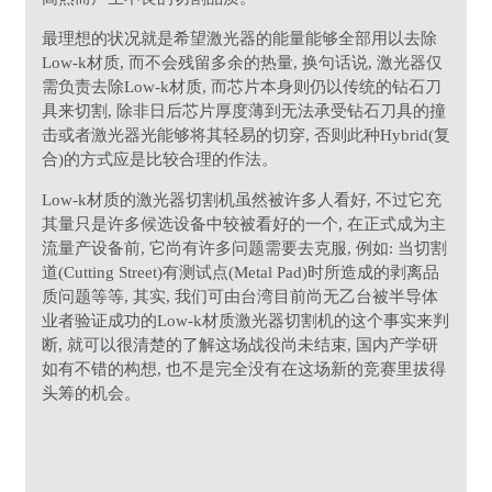
最理想的状况就是希望激光器的能量能够全部用以去除
Low-k材质, 而不会残留多余的热量, 换句话说, 激光器仅
需负责去除Low-k材质, 而芯片本身则仍以传统的钻石刀
具来切割, 除非日后芯片厚度薄到无法承受钻石刀具的撞
击或者激光器光能够将其轻易的切穿, 否则此种Hybrid(复
合)的方式应是比较合理的作法。
Low-k材质的激光器切割机虽然被许多人看好, 不过它充
其量只是许多候选设备中较被看好的一个, 在正式成为主
流量产设备前, 它尚有许多问题需要去克服, 例如: 当切割
道(Cutting Street)有测试点(Metal Pad)时所造成的剥离品
质问题等等, 其实, 我们可由台湾目前尚无乙台被半导体
业者验证成功的Low-k材质激光器切割机的这个事实来判
断, 就可以很清楚的了解这场战役尚未结束, 国内产学研
如有不错的构想, 也不是完全没有在这场新的竞赛里拔得
头筹的机会。