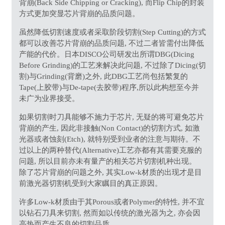
背崩(Back Side Chipping or Cracking), 而Flip Chip的封装
方式更加突显芯片背崩的品质问题。
虽然降低切割速度或者采取阶段切割(Step Cutting)的方式
都可以改善芯片背崩的品质问题, 不过二者皆需付出降低
产能的代价。日本DISCO公司研发出所谓DBG(Dicing
Before Grinding)的工艺来解决此问题, 不过除了Dicing(切
割)与Grinding(背磨)之外, 此DBG工艺尚包括繁复的
Tape(上胶带)与De-tape(去胶带)程序,所以此构想至今并
未广为业界接受。
如果切割时刀具能够不施力于芯片, 无疑的将可避免芯片
背崩的产生, 因此非接触(Non Contact)的切割方式, 如激
光器或者蚀刻(Etch), 就特别受到业者的注意与期待。不
过以上的两种替代(Alternative)工艺亦都有其需要克服的
问题, 所以目前亦未有量产的相关芯片切割机种出现。
除了芯片背崩的问题之外, 其实Low-k材质的出现才是目
前激光器切割机受到大家瞩目的真正原因。
许多Low-k材质由于其Porous或者Polymer的特性, 并不宜
以钻石刀具来切割, 然而如以传统的激光器为之, 亦会因
高热而产生不良的切割品质。