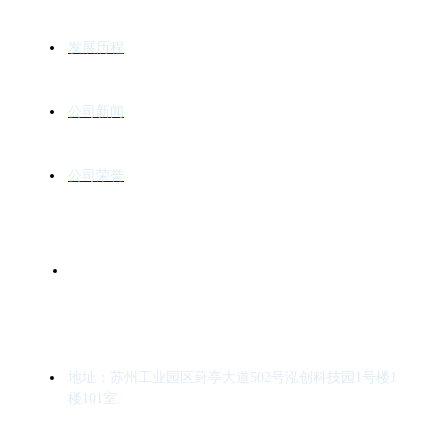
发展历程
公司新闻
公司荣誉
联系我们
地址：苏州工业园区葑亭大道502号泓创科技园1号楼1
楼101室